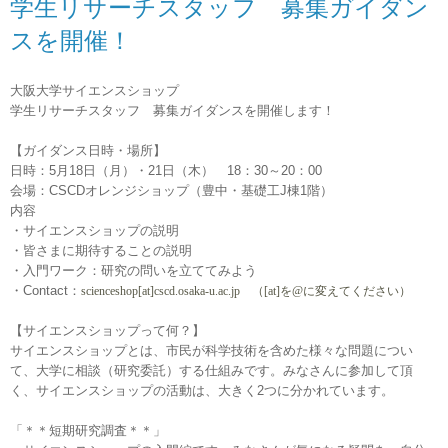
学生リサーチスタッフ 募集ガイダン
スを開催！
大阪大学サイエンスショップ
学生リサーチスタッフ 募集ガイダンスを開催します！
【ガイダンス日時・場所】
日時：5月18日（月）・21日（木） 18：30～20：00
会場：CSCDオレンジショップ（豊中・基礎工J棟1階）
内容
・サイエンスショップの説明
・皆さまに期待することの説明
・入門ワーク：研究の問いを立ててみよう
・Contact：
scienceshop[at]cscd.osaka-u.ac.jp （[at]を@に変えてください）
【サイエンスショップって何？】
サイエンスショップとは、
市民が科学技術を含めた様々な問題につい
て、大学に相談（
研究委託）する仕組みです。みなさんに参加して頂
く、
サイエンスショップの活動は、大きく2つに分かれています。
「＊＊短期研究調査＊＊」