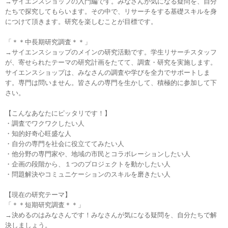
→サイエンスショップの入門編です。みなさんが気になる疑問を、
自分
たちで探究してもらいます。その中で、
リサーチをする基礎スキルを身
につけて頂きます。
研究を楽しむことが目標です。
「＊＊中長期研究調査＊＊」
→サイエンスショップのメインの研究活動です。
学生リサーチスタッフ
が、寄せられたテーマの研究計画をたてて、
調査・研究を実施します。
サイエンスショップは、
みなさんの調査や学びを全力でサポートしま
す。
専門は問いません。皆さんの専門を生かして、
積極的に参加して下
さい。
【こんなあなたにピッタリです！】
・調査でワクワクしたい人
・知的好奇心旺盛な人
・自分の専門を社会に役立ててみたい人
・他分野の専門家や、地域の市民とコラボレーションしたい人
・企画の段階から、１つのプロジェクトを動かしたい人
・問題解決やコミュニケーションのスキルを磨きたい人
【現在の研究テーマ】
「＊＊短期研究調査＊＊」
→決めるのはみなさんです！みなさんが気になる疑問を、
自分たちで解
決しましょう。