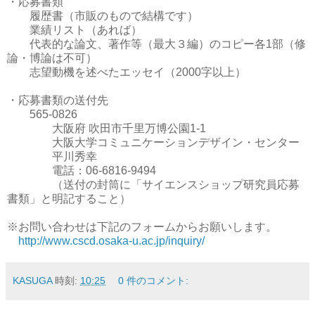
・応募書類
履歴書（市販のもので結構です）
業績リスト（あれば）
代表的な論文、著作等（最大３編）のコピー各1部（修
論・博論は不可）
志望動機を述べたエッセイ（2000字以上）
・応募書類の送付先
565-0826
大阪府 吹田市千里万博公園1-1
大阪大学コミュニケーションデザイン・センター
平川秀幸
電話：06-6816-9494
（送付の封筒に「サイエンスショップ研究員応募
書類」と明記すること）
※お問い合わせは下記のフォームからお願いします。
http://www.cscd.osaka-u.ac.jp/inquiry/
KASUGA
時刻:
10:25
0 件のコメント: