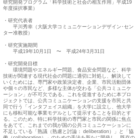
研究開発プログラム「科学技術と社会の相互作用」平成19
年度採択事業）
・研究代表者
平川秀幸（大阪大学コミュニケーションデザイン･セン
ター准教授）
・研究実施期間
平成19年10月1日 〜 平成24年3月31日
・研究開発目標
環境問題やエネルギー問題、食品安全問題など、科学
技術が関連する現代社会の問題に適切に対処し、解決して
いくためには、専門家や政策決定者、企業、市民活動団体
や個々の市民など、多様な主体が交わる「公共コミュニケ
ーション」が不可欠である。これを促進するために本プロ
ジェクトでは、公共コミュニケーションの支援を市民と共
同で行う「インタフェイス組織」を大学に設立し、他大学
にも移転可能な事業モデルとして提示することを目的とす
る。このため、特に科学技術の専門家と市民の関係に焦点
をあてて、これまでの我が国の公共コミュニケーションに
不足している「熟議（熟慮と討論： deliberation）」と「協
働（collaboration）」のための手法を新たに開発し、既存の