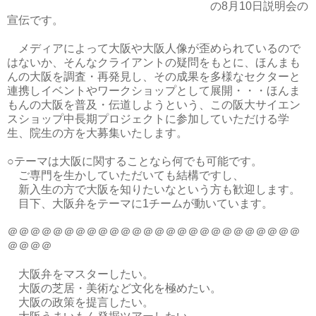
の8月10日説明会の
宣伝です。
メディアによって大阪や大阪人像が歪められているので
はないか、そんなクライアントの疑問をもとに、ほんまも
んの大阪を調査・再発見し、その成果を多様なセクターと
連携しイベントやワークショップとして展開・・・ほんま
もんの大阪を普及・伝道しようという、この阪大サイエン
スショップ中長期プロジェクトに参加していただける学
生、院生の方を大募集いたします。
○テーマは大阪に関することなら何でも可能です。
ご専門を生かしていただいても結構ですし、
新入生の方で大阪を知りたいなという方も歓迎します。
目下、大阪弁をテーマに1チームが動いています。
＠＠＠＠＠＠＠＠＠＠＠＠＠＠＠＠＠＠＠＠＠＠＠＠＠＠
＠＠＠＠
大阪弁をマスターしたい。
大阪の芝居・美術など文化を極めたい。
大阪の政策を提言したい。