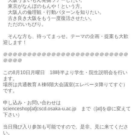
大阪うまいもん発掘ツアーしたい。
東京がなんぼのもんや！という方。
大阪人の倫理観・行動パターンを知りたい。
古き良き大阪をもう一度復活させたい。
ただのいちびり。
そんな方も、待ってまっせ。テーマの企画・提案も大歓
迎します！
＠＠＠＠＠＠＠＠＠＠＠＠＠＠＠＠＠＠＠＠＠＠＠＠＠＠
＠＠＠＠
この8月10日月曜日 18時半より学生・院生説明会を行い
ます。
場所は共通教育Ａ棟6階大会議室(エレベータ降りてすぐ）
です。
申し込み・お問い合わせは
scienceshop[at]cscd.osaka-u.ac.jp まで（[at]を@に変えて
下さい）
当日飛び入り参加も可能ですので、是非、見に来てくださ
い。