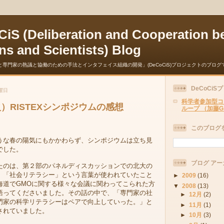
iS (Deliberation and Cooperation b
ens and Scientists) Blog
民と専門家の熟議と協働のための手法とインタフェイス組織の開発」(DeCoCiS)プロジェクトのブログ
DeCoCi
金曜日
科学者参加型コ
）RISTEXシンポジウムの感想
ループ （加藤
このブログ
うな春の陽気にもかかわらず、シンポジウムは立ち見
でした。
ブログ アー
のは、第２部のパネルディスカッションでの北大の
、「社会リテラシー」という言葉が使われていたこと
►
2009
(16)
海道でGMOに関する様々な会議に関わってこられた方
▼
2008
(13)
語ってくださいました。その話の中で、「専門家の社
►
12月
(2)
門家の科学リテラシーはペアで向上していった。」と
►
11月
(1)
されていました。
►
10月
(3)