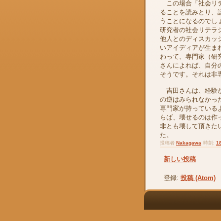
この場合「社会リテ
ることを読みとり、
うことになるのでし
研究者の社会リテラ
他人とのディスカッ
いアイディアが生ま
わって、専門家（研
さんによれば、自分
そうです。それは非
吉田さんは、経験か
の逆はみられなかっ
専門家が持っている
らば、壊せるのは作
非とも壊して頂きた
た。
投稿者
Nakagawa
時刻:
1
新しい投稿
登録:
投稿 (Atom)