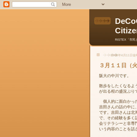
DeCoC
Citiz
RISTEX「市
2008年4月11日
３月１１日（火
阪大の中川です。
散歩をしたくなるよ
が出る程の盛況ぶり
個人的に面白かった
吉田さんの話の中に
です。吉田さんは北
で、その経験を多く
会リテラシーと非専
いう内容のことを話