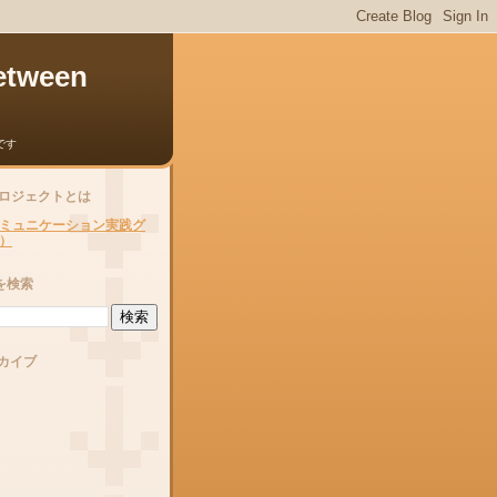
etween
です
Sプロジェクトとは
ミュニケーション実践グ
G）
を検索
カイブ