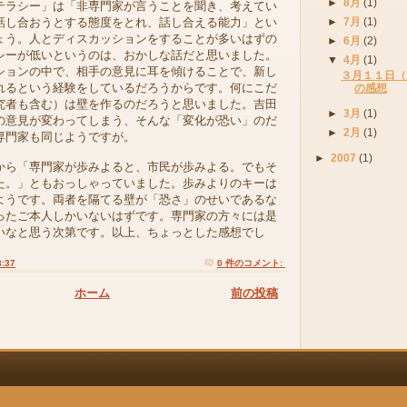
►
8月
(1)
ラシー」は「非専門家が言うことを聞き、考えてい
話し合おうとする態度をとれ、話し合える能力」とい
►
7月
(1)
ょう。人とディスカッションをすることが多いはずの
►
6月
(2)
シーが低いというのは、おかしな話だと思いました。
▼
4月
(1)
ションの中で、相手の意見に耳を傾けることで、新し
３月１１日（
れるという経験をしているだろうからです。何にこだ
の感想
究者も含む）は壁を作るのだろうと思いました。吉田
►
3月
(1)
の意見が変わってしまう、そんな「変化が恐い」のだ
►
2月
(1)
専門家も同じようですが。
►
2007
(1)
ら「専門家が歩みよると、市民が歩みよる。でもそ
た。」ともおっしゃっていました。歩みよりのキーは
ようです。両者を隔てる壁が「恐さ」のせいであるな
ったご本人しかいないはずです。専門家の方々には是
いなと思う次第です。以上、ちょっとした感想でし
8:37
0 件のコメント:
ホーム
前の投稿