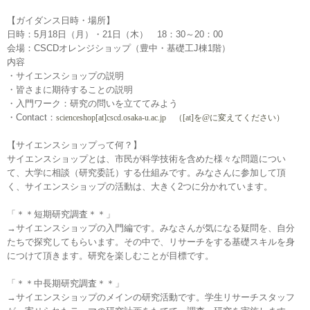
【ガイダンス日時・場所】
日時：5月18日（月）・21日（木） 18：30～20：00
会場：CSCDオレンジショップ（豊中・基礎工J棟1階）
内容
・サイエンスショップの説明
・皆さまに期待することの説明
・入門ワーク：研究の問いを立ててみよう
・Contact：
scienceshop[at]cscd.osaka-u.ac.jp （[at]を@に変えてください）
【サイエンスショップって何？】
サイエンスショップとは、
市民が科学技術を含めた様々な問題につい
て、大学に相談（
研究委託）する仕組みです。みなさんに参加して頂
く、
サイエンスショップの活動は、大きく2つに分かれています。
「＊＊短期研究調査＊＊」
→サイエンスショップの入門編です。みなさんが気になる疑問を、
自分
たちで探究してもらいます。その中で、
リサーチをする基礎スキルを身
につけて頂きます。
研究を楽しむことが目標です。
「＊＊中長期研究調査＊＊」
→サイエンスショップのメインの研究活動です。
学生リサーチスタッフ