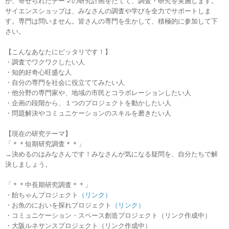
が、寄せられたテーマの研究計画をたてて、
調査・研究を実施します。
サイエンスショップは、
みなさんの調査や学びを全力でサポートしま
す。
専門は問いません。皆さんの専門を生かして、
積極的に参加して下
さい。
【こんなあなたにピッタリです！】
・調査でワクワクしたい人
・知的好奇心旺盛な人
・自分の専門を社会に役立ててみたい人
・他分野の専門家や、地域の市民とコラボレーションしたい人
・企画の段階から、１つのプロジェクトを動かしたい人
・問題解決やコミュニケーションのスキルを磨きたい人
【現在の研究テーマ】
「＊＊短期研究調査＊＊」
→決めるのはみなさんです！みなさんが気になる疑問を、
自分たちで解
決しましょう。
「＊＊中長期研究調査＊＊」
・飴ちゃんプロジェクト
（リンク）
・お魚のにおいを探れプロジェクト
（リンク）
・コミュニケーション・スペース創造プロジェクト（
リンク作成中）
・大阪ルネサンスプロジェクト（リンク作成中）