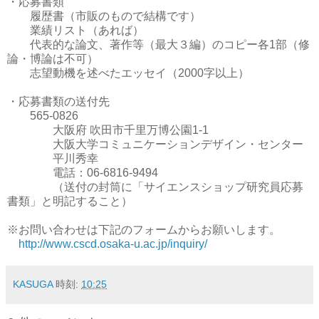
・応募書類
履歴書（市販のもので結構です）
業績リスト（あれば）
代表的な論文、著作等（最大３編）のコピー各1部（修
論・博論は不可）
志望動機を述べたエッセイ（2000字以上）
・応募書類の送付先
565-0826
大阪府 吹田市千里万博公園1-1
大阪大学コミュニケーションデザイン・センター
平川秀幸
電話：06-6816-9494
（送付の封筒に「サイエンスショップ研究員応募
書類」と明記すること）
※お問い合わせは下記のフォームからお願いします。
http://www.cscd.osaka-u.ac.jp/inquiry/
KASUGA
時刻:
10:25