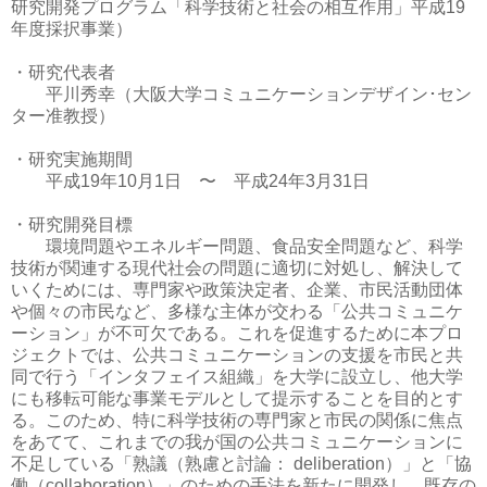
研究開発プログラム「科学技術と社会の相互作用」平成19
年度採択事業）
・研究代表者
平川秀幸（大阪大学コミュニケーションデザイン･セン
ター准教授）
・研究実施期間
平成19年10月1日 〜 平成24年3月31日
・研究開発目標
環境問題やエネルギー問題、食品安全問題など、科学
技術が関連する現代社会の問題に適切に対処し、解決して
いくためには、専門家や政策決定者、企業、市民活動団体
や個々の市民など、多様な主体が交わる「公共コミュニケ
ーション」が不可欠である。これを促進するために本プロ
ジェクトでは、公共コミュニケーションの支援を市民と共
同で行う「インタフェイス組織」を大学に設立し、他大学
にも移転可能な事業モデルとして提示することを目的とす
る。このため、特に科学技術の専門家と市民の関係に焦点
をあてて、これまでの我が国の公共コミュニケーションに
不足している「熟議（熟慮と討論： deliberation）」と「協
働（collaboration）」のための手法を新たに開発し、既存の